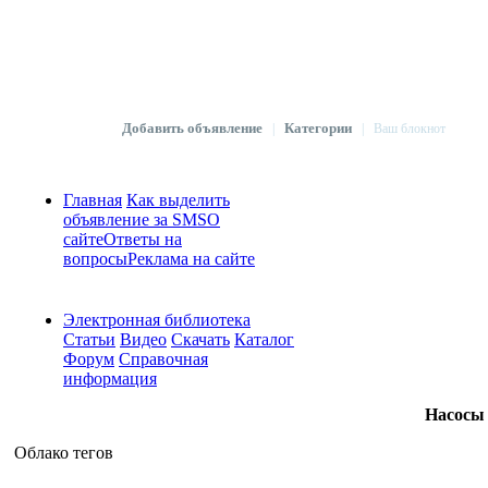
Добавить объявление
Категории
|
|
Ваш блокнот
Главная
Как выделить
объявление за SMS
О
сайте
Ответы на
вопросы
Реклама на сайте
Электронная библиотека
Статьи
Видео
Скачать
Каталог
Форум
Справочная
информация
Насосы 
Облако тегов