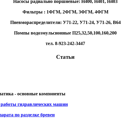
Насосы радиально поршневые: Н400, Н401, Н403
Фильтры : 1ФГМ, 2ФГМ, 3ФГМ, 4ФГМ
Пневмораспределители: У71-22, У71-24, У71-26, В64
Помпы водоэмульсионные П25,32,50,100,160,200
тел. 8-923-242-3447
Статьи
атика - основные компоненты
 работы гидравлических машин
арата по разделке бревен