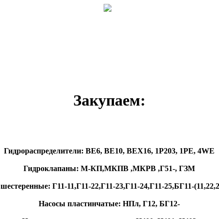
Закупаем:
Гидрораспределители: ВЕ6, ВЕ10, ВЕХ16, 1Р203, 1РЕ, 4WE
Гидроклапаны: М-КП,МКПВ ,МКРВ ,Г51-, ГЗМ
шестеренные: Г11-11,Г11-22,Г11-23,Г11-24,Г11-25,БГ11-(11,22,23
Насосы пластинчатые: НПл, Г12, БГ12-