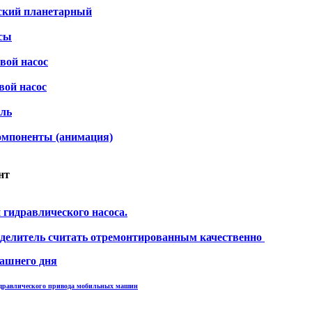
ский планетарный
сы
вой насос
ой насос
ель
омпоненты (анимация)
нт
гидравлического насоса.
делитель считать отремонтированным качественно
ашнего дня
идравлического привода мобильных машин