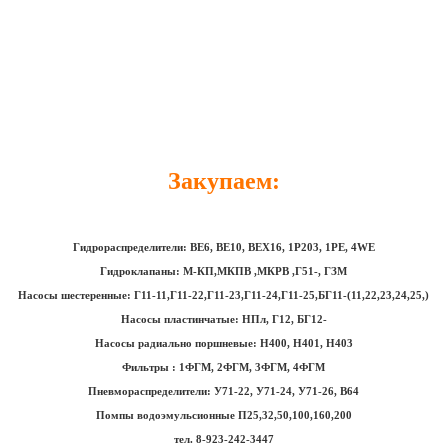
Закупаем:
Гидрораспределители: ВЕ6, ВЕ10, ВЕХ16, 1Р203, 1РЕ, 4WE
Гидроклапаны: М-КП,МКПВ ,МКРВ ,Г51-, ГЗМ
Насосы шестеренные: Г11-11,Г11-22,Г11-23,Г11-24,Г11-25,БГ11-(11,22,23,24,25,)
Насосы пластинчатые: НПл, Г12, БГ12-
Насосы радиально поршневые: Н400, Н401, Н403
Фильтры : 1ФГМ, 2ФГМ, 3ФГМ, 4ФГМ
Пневмораспределители: У71-22, У71-24, У71-26, В64
Помпы водоэмульсионные П25,32,50,100,160,200
тел. 8-923-242-3447