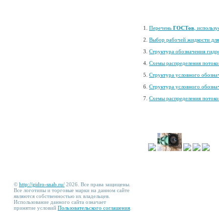
1.
Перечень
ГОСТов
, использ
2.
Выбор рабочей жидкости дл
3.
Структура обозначения гидр
4.
Схемы распределения потоко
5.
Структура условного обозна
6.
Структура условного обозна
7.
Схемы распределения потоков
©
http://gidro-snab.ru/
2026. Все права защищены.
Все логотипы и торговые марки на данном сайте
являются собственностью их владельцев.
Использование данного сайта означает
принятие условий
Пользовательского соглашения
.