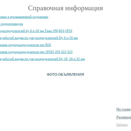
Cправочная информация
уемых в промышленной гидравлике
я гидроприводов
ораспределителей dy 6 и 10 мм Типа 1Р6,В10,1Р10
в рабочей жидкости для распределителей Dy 6 и 10 мм
чения гидрораспределителя тип В16
чения гидрораспределителя тип 1Р202,203,322,323
 рабочей жидкости для распределителей Dy 16, 20 и 32 мм
ФОТО-ОБЪЯВЛЕНИЯ
На главн
Расшире
ToRobots