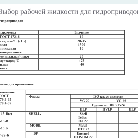
Выбор рабочей жидкости для гидроприводо
 гидроприводов
параметра
Значение
о ГОСТ 17216
12
ть, мм2/ с (сСт)
20-35
ьная
1500
 пусковая
10
атковременная
номинальная), мкм
25
луатации,
°
С
+75
льная
-40
льная
емые для применения
значение
 ГОСТ
Фирма
ISO
класс вязкости
479.3-85
VG
22
VG
46
79.4-87
Группа по
DIN
51524
Н
L
Р
Н
VL
Р
Н
L
Р
15-В(с)
S
НЕ
LL
.
Shell
Те
llus
-15-В
Oil 22
МОВ
IL
Мо
bil
-15.Б
D
ТЕ
22
ВР
Е
n
ег
g
о
l
-22-Б
Н
L
Р-НМ 22