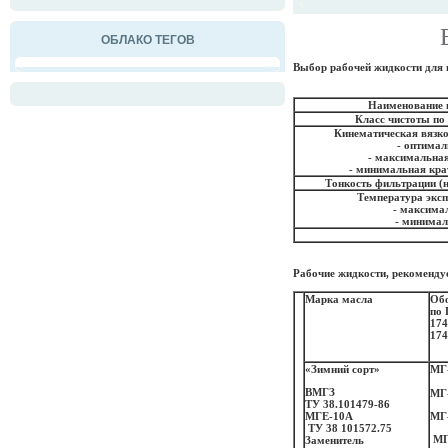
ОБЛАКО ТЕГОВ
Выбор рабочей жидкости для
Наименование 
Класс чистоты п
Кинематическая вязкос
- оптимал
- максимальная
- минимальная кр
Тонкость фильтрации (
Температура эксп
- максима
- минима
Рабочие жидкости, рекоменду
Марка масла
Обо
по
17
174
«Зимний сорт»
МГ-
ВМГЗ
МГ
ТУ 38.101479-86
МГЕ-10А
МГ
ТУ 38 101572.75
МГ
Заменитель