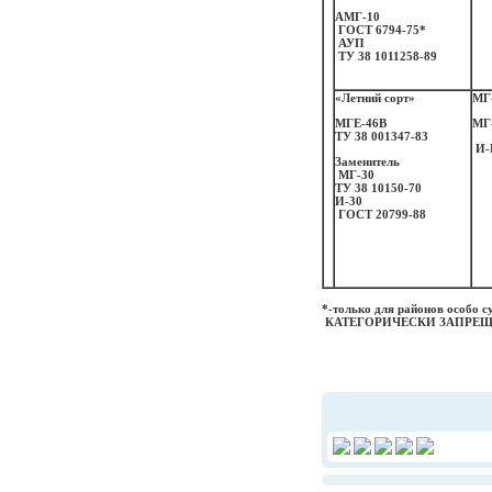
АМГ-10
ГОСТ 6794-75*
АУП
ТУ 38 1011258-89
«Летний сорт»
МГ
МГЕ-46В
МГ
ТУ 38 001347-83
И-
Заменитель
МГ-30
ТУ 38 10150-70
И-30
ГОСТ 20799-88
*-только для районов особо с
КАТЕГОРИЧЕСКИ ЗАПРЕЩ