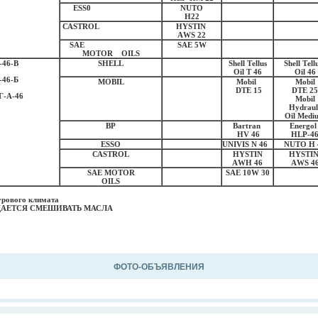
Е
SS
0
NUTO
Н22
СА
S
Т
ROL
Н
YS
Т
IN
А
WS
22
S
АЕ
S
АЕ 5
W
МОТО
R OILS
-46-В
SНЕ
LL
Sh
е
ll
Те
llus
Sh
е
ll
Те
ll
О
il
Т 46
Oil 46
-46-Б
МОВ
IL
Мо
bil
Мо
bil
D
ТЕ
15
D
ТЕ
25
Г-А-46
Мо
bil
Ну
d
га
ul
Oil
Ме
di
ВР
Ваг
tran
Е
n
ег
g
о
Н
V 46
Н
L
Р
-4
Е
SS
О
UNIVIS N 46
NU
ТО
Н
СА
S
Т
ROL
Н
YS
Т
IN
Н
YS
Т
I
А
WH 46
А
WS 4
S
АЕ
МОТО
R
S
АЕ
10W 30
OILS
урового климата
АЕТСЯ СМЕШИВАТЬ МАСЛА
ФОТО-ОБЪЯВЛЕНИЯ