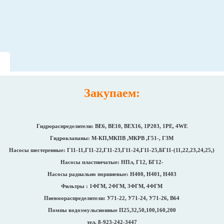
Закупаем:
Гидрораспределители: ВЕ6, ВЕ10, ВЕХ16, 1Р203, 1РЕ, 4WE
Гидроклапаны: М-КП,МКПВ ,МКРВ ,Г51-, ГЗМ
Насосы шестеренные: Г11-11,Г11-22,Г11-23,Г11-24,Г11-25,БГ11-(11,22,23,24,25,)
Насосы пластинчатые: НПл, Г12, БГ12-
Насосы радиально поршневые: Н400, Н401, Н403
Фильтры : 1ФГМ, 2ФГМ, 3ФГМ, 4ФГМ
Пневмораспределители: У71-22, У71-24, У71-26, В64
Помпы водоэмульсионные П25,32,50,100,160,200
тел. 8-923-242-3447