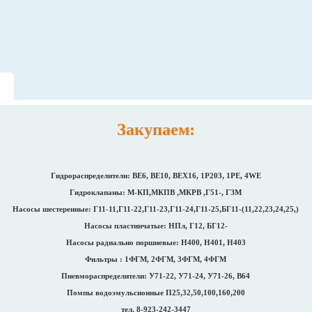
Закупаем:
Гидрораспределители: ВЕ6, ВЕ10, ВЕХ16, 1Р203, 1РЕ, 4WE
Гидроклапаны: М-КП,МКПВ ,МКРВ ,Г51-, ГЗМ
Насосы шестеренные: Г11-11,Г11-22,Г11-23,Г11-24,Г11-25,БГ11-(11,22,23,24,25,)
Насосы пластинчатые: НПл, Г12, БГ12-
Насосы радиально поршневые: Н400, Н401, Н403
Фильтры : 1ФГМ, 2ФГМ, 3ФГМ, 4ФГМ
Пневмораспределители: У71-22, У71-24, У71-26, В64
Помпы водоэмульсионные П25,32,50,100,160,200
тел. 8-923-242-3447