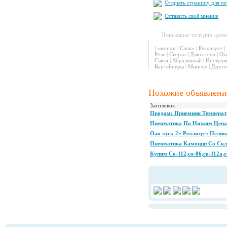
Открыть страницу для пе
Оставить своё мнение
Поисковые теги для данн
|
«монди
|
Слпк»
|
Реализует
|
Реле
|
Сверла
|
Двигатели
|
От
Связи
|
Абразивный
|
Инструм
Контейнеры
|
Многое
|
Друго
Похожие объявлени
Заголовок
Продам: Приемник Температу
Пневматика По Низким Цен
Оао «тгк-2» Реализует Нели
Пневматика Камоцци Со Скл
Купим Со-112,со-86,со-112а,с