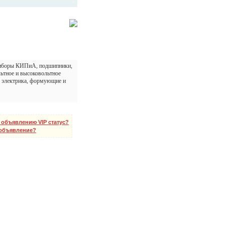
приборы КИПиА, подшипники,
льтное и высоковольтное
е, электрика, формующие и
 объявлению VIP статус?
 объявление?