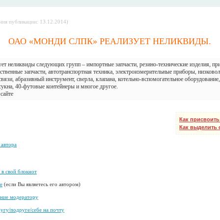
ния публикации: 13.12.2014)
ОАО «МОНДИ СЛПК» РЕАЛИЗУЕТ НЕЛИКВИДЫ.
 неликвиды следующих групп – импортные запчасти, резино-технические изделия, 
чественные запчасти, автотранспортная техника, электроизмерительные приборы, низково
связи, абразивный инструмент, сверла, клапана, котельно-вспомогательное оборудовани
сукна, 40-футовые контейнеры и многое другое.
сайте
Как присвоить
Как выделить
 автора
 в свой блокнот
е
(если Вы являетесь его автором)
ение модератору
угу/подруге/себе на почту