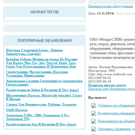
Пневматическое оборудование
ОБЛАКО ТЕГОВ
Дата:
13.11.2014г
(Дата оконча
ОАО «Монди СЛПК» реализует
ПОПУЛЯРНЫЕ ОБЪЯВЛЕНИЯ
реле, сверла, двигатели, оте
оборудование, оборудование 
Продажа Станочной Гидро - Пневмо
сушильные сетки, прессовые 
Аппаратуры. Скидки!!
Списки можно посмотреть на 
Коробки Отбора Мощности (комы Из Италии)
Для Камаз, Маз, Газ, Зил, Урал,zf, Isuzu, Tаtа,
Foton Для Отечественных И Импортных Кпп
Автор: Наталья Владимировна
Просмотров: 1905
Гидростанции. Маслостанции. Насосные
Сайт: http://www.nelikvidi.com
Установки. Министанции
(8212)69-94-42
Автономная Станция Гидропривода (автономная
(8212)69-96-34
Гидростанция)
Написать письмо автору
Поискать ещё объявления этого
Распределители Yuken В Наличии И Под Заказ!
Шестеренные Насосы. Marzocchi (италия). Склад
Вы можете:
В Москве
Станок Для Производства, Рабицы, Тольятти
Добавить это объявление
Omfb Насосы
Редактировать объявлени
Термопара Т-80т / Т80т Термопара Т-9д /
Термопара Т9д
Пожаловаться на объявл
Распределители Аtos В Наличии И Под Заказ!
Отправить объявление др