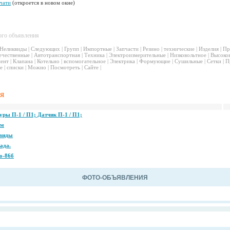
чати
(откроется в новом окне)
ого объявления
Неликвиды
|
Следующих
|
Групп
|
Импортные
|
Запчасти
|
Резино
|
технические
|
Изделия
|
Пр
ечественные
|
Автотранспортная
|
Техника
|
Электроизмерительные
|
Низковольтное
|
Высоко
ент
|
Клапана
|
Котельно
|
вспомогательное
|
Электрика
|
Формующие
|
Сушильные
|
Сетки
|
П
е
|
списки
|
Можно
|
Посмотреть
|
Сайте
|
я
ры П-1 / П1; Датчик П-1 / П1;
ам
квиды
ада.
о-86б
ФОТО-ОБЪЯВЛЕНИЯ