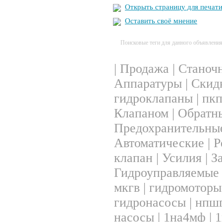
Открыть страницу для печат
Оставить своё мнение
Поисковые теги для данного объявлени
|
Продажа
|
Станоч
Аппаратуры
|
Скид
гидроклапаны
|
пк
Клапаном
|
Обратн
Предохранительны
Автоматические
|
Р
клапан
|
Усилия
|
З
Гидроуправляемые
мкгв
|
гидромоторы
гидронасосы
|
нпш
насосы
|
1на4мф
|
1