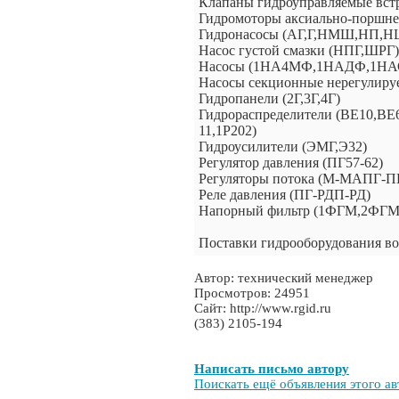
Клапаны гидроуправляемые вс
Гидромоторы аксиально-поршне
Гидронасосы (АГ,Г,НМШ,НП,
Насос густой смазки (НПГ,ШРГ)
Насосы (1НА4МФ,1НАДФ,1НА
Насосы секционные нерегулир
Гидропанели (2Г,3Г,4Г)
Гидрораспределители (ВЕ10,ВЕ
11,1Р202)
Гидроусилители (ЭМГ,Э32)
Регулятор давления (ПГ57-62)
Регуляторы потока (М-МАПГ-П
Реле давления (ПГ-РДП-РД)
Напорный фильтр (1ФГМ,2ФГ
Поставки гидрооборудования во
Автор: технический менеджер
Просмотров: 24951
Сайт: http://www.rgid.ru
(383) 2105-194
Написать письмо автору
Поискать ещё объявления этого ав