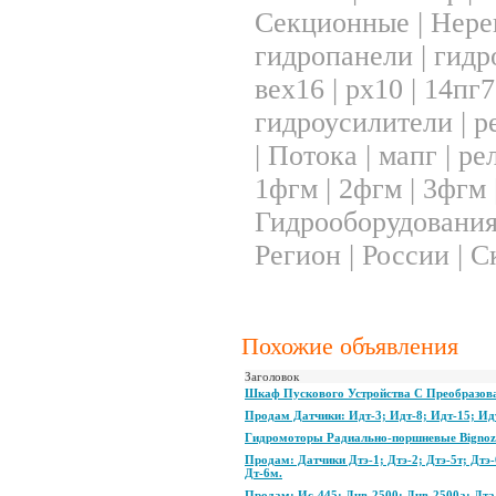
Секционные
|
Нере
гидропанели
|
гидр
вех16
|
рх10
|
14пг7
гидроусилители
|
р
|
Потока
|
мапг
|
ре
1фгм
|
2фгм
|
3фгм
Гидрооборудовани
Регион
|
России
|
С
Похожие объявления
Заголовок
Шкаф Пускового Устройства С Преобразов
Продам Датчики: Идт-3; Идт-8; Идт-15; Ид
Гидромоторы Радиально-поршневые Bignozz
Продам: Датчики Дтэ-1; Дтэ-2; Дтэ-5т; Дтэ-
Дт-6м.
Продам: Ис-445; Дчв-2500; Дчв-2500а; Дта