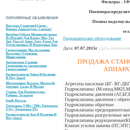
Фильтры : 1
Пневмораспределите
ПОПУЛЯРНЫЕ ОБЪЯВЛЕНИЯ
Помпы водоэмульс
Продажа Станочной Гидро -
Пневмо Аппаратуры. Скидки!!
тел
Коробки Отбора Мощности (комы
Из Италии) Для Камаз, Маз, Газ,
Гидравлическое оборудование
Зил, Урал,zf, Isuzu, Tаtа, Foton Для
Отечественных И Импортных Кпп
Дата:
07.07.2015г
(Дата окончания
Гидростанции. Маслостанции.
Насосные Установки.
Министанции
ПРОДАЖА СТАНО
Автономная Станция
Гидропривода (автономная
АППАРА
Гидростанция)
Распределители Yuken В Наличии
И Под Заказ!
Агрегаты насосные (БГ- ВГ-ДБГ
Шестеренные Насосы. Marzocchi
(италия). Склад В Москве
Гидроклапаны: (М-пкпд,МКП,М
Станок Для Производства,
Гидроклапаны давления (АГ,БГ,
Рабицы, Тольятти
Гидроклапаны давления с обрат
Omfb Насосы
Гидроклапаны обратные
Термопара Т-80т / Т80т Термопара
Гидроклапаны предохранител
Т-9д / Термопара Т9д
Гидроклапаны разгрузочные ав
Распределители Аtos В Наличии И
Под Заказ!
Гидроклапаны редукционные(
Клапан усилия зажима (ПГ,ЭПГ