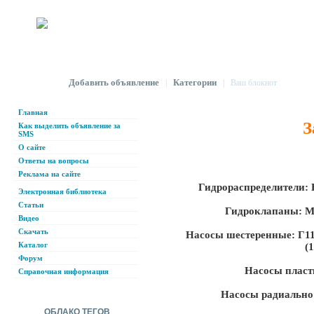
Добавить объявление
Категории
|
|
Ваш блокнот
Главная
З
Как выделить объявление за
SMS
О сайте
Ответы на вопросы
Реклама на сайте
Гидрораспределители: 
Электронная библиотека
Статьи
Гидроклапаны: М
Видео
Скачать
Насосы шестеренные: Г11-
Каталог
(1
Форум
Насосы пласт
Справочная информация
Насосы радиально
ОБЛАКО ТЕГОВ