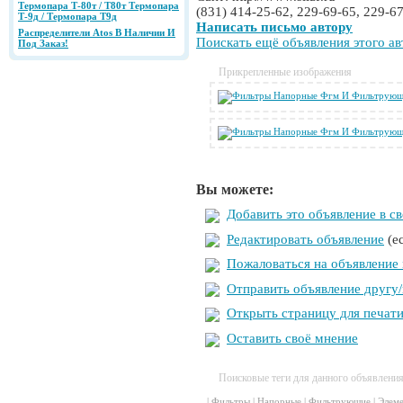
Термопара Т-80т / Т80т Термопара
(831) 414-25-62, 229-69-65, 229-6
Т-9д / Термопара Т9д
Написать письмо автору
Распределители Аtos В Наличии И
Поискать ещё объявления этого ав
Под Заказ!
Прикрепленные изображения
Вы можете:
Добавить это объявление в с
Редактировать объявление
(е
Пожаловаться на объявление
Отправить объявление другу/
Открыть страницу для печат
Оставить своё мнение
Поисковые теги для данного объявлени
|
Фильтры
|
Напорные
|
Фильтрующие
|
Элем