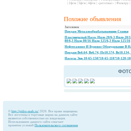
|
2фгм
|
3фгм
|
4фгм
|
«реготмас»
|
Фильтру
|
Похожие объявления
Заголовок
Продам Металлообрабатывающие Станки
Пластинчатый Насос Нплр 20/6,3 Нплр 20/1
80/6,3 Нплр 80/16 Нплр 125/6,3 Нплр 125/16
Нефтегазовое И Буровое Оборудование В Н
Продаю Ве6.64, Ве6.74, Пе10.574, Ве10.134, 
Насосы Эцв 10-65-150?10-65-110?10-120-1
ФОТ
©
http://gidro-snab.ru/
2026. Все права защищены.
Все логотипы и торговые марки на данном сайте
являются собственностью их владельцев.
Использование данного сайта означает
принятие условий
Пользовательского соглашения
.