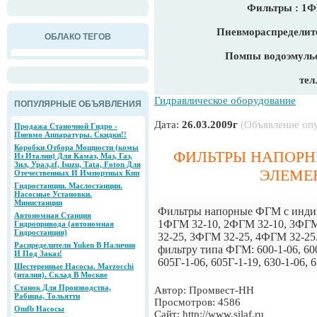
Фильтры : 1
Пневмораспределите
ОБЛАКО ТЕГОВ
Помпы водоэмульс
тел
Гидравлическое оборудование
ПОПУЛЯРНЫЕ ОБЪЯВЛЕНИЯ
Дата:
26.03.2009г
(Объявление оп
Продажа Станочной Гидро -
Пневмо Аппаратуры. Скидки!!
Коробки Отбора Мощности (комы
ФИЛЬТРЫ НАПОРН
Из Италии) Для Камаз, Маз, Газ,
Зил, Урал,zf, Isuzu, Tаtа, Foton Для
ЭЛЕМЕ
Отечественных И Импортных Кпп
Гидростанции. Маслостанции.
Насосные Установки.
Министанции
Фильтры напорные ФГМ с индик
Автономная Станция
1ФГМ 32-10, 2ФГМ 32-10, 3ФГМ
Гидропривода (автономная
Гидростанция)
32-25, 3ФГМ 32-25, 4ФГМ 32-25
Распределители Yuken В Наличии
фильтру типа ФГМ: 600-1-06, 600-
И Под Заказ!
605Г-1-06, 605Г-1-19, 630-1-06, 6
Шестеренные Насосы. Marzocchi
(италия). Склад В Москве
Станок Для Производства,
Автор: Промвест-НН
Рабицы, Тольятти
Просмотров: 4586
Omfb Насосы
Сайт: http://www.silaf.ru