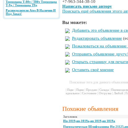
+7-963-344-38-10
Термопара Т-80т / Т80т Термопара
Т-9д / Термопара Т9д
Написать письмо автору
Распределители Аtos В Наличии И
Поискать ещё объявления этого ав
Под Заказ!
Вы можете:
Добавить это объявление в с
Редактировать объявление
(е
Пожаловаться на объявление
Отправить объявление другу/
Открыть страницу для печат
Оставить своё мнение
Поисковые теги для данного объявлени
|
Пцвс
|
Пцвм
|
Продаю
|
Склада
|
Пневмоцил
идеальное
|
Состояние
|
Отгрузка
|
Любой
|
Г
Похожие объявления
Заголовок
Ип-1019,ип-1019а,ип 1019,ип 1019а
Пневматическая Шлифмашина Ип-21125,ип