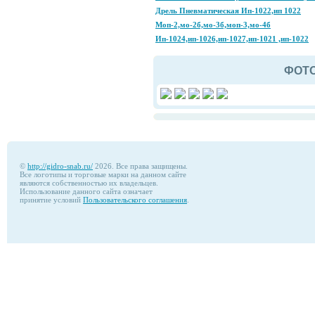
Дрель Пневматическая Ип-1022,ип 1022
Моп-2,мо-2б,мо-3б,моп-3,мо-4б
Ип-1024,ип-1026,ип-1027,ип-1021 ,ип-1022
ФОТ
©
http://gidro-snab.ru/
2026. Все права защищены.
Все логотипы и торговые марки на данном сайте
являются собственностью их владельцев.
Использование данного сайта означает
принятие условий
Пользовательского соглашения
.