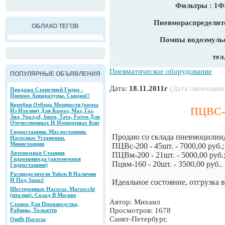
Фильтры : 1
Пневмораспределите
ОБЛАКО ТЕГОВ
Помпы водоэмульс
тел
Пневматическое оборудование
ПОПУЛЯРНЫЕ ОБЪЯВЛЕНИЯ
Дата:
18.11.2011г
(Дата окончания
Продажа Станочной Гидро -
Пневмо Аппаратуры. Скидки!!
Коробки Отбора Мощности (комы
ПЦВС-
Из Италии) Для Камаз, Маз, Газ,
Зил, Урал,zf, Isuzu, Tаtа, Foton Для
Отечественных И Импортных Кпп
Гидростанции. Маслостанции.
Продаю со склада пневмоцилин
Насосные Установки.
Министанции
ПЦВс-200 - 45шт. - 7000,00 руб.;
Автономная Станция
ПЦВм-200 - 21шт. - 5000,00 руб.
Гидропривода (автономная
Пцвм-160 - 20шт. - 3500,00 руб..
Гидростанция)
Распределители Yuken В Наличии
И Под Заказ!
Идеальное состояние, отгрузка 
Шестеренные Насосы. Marzocchi
(италия). Склад В Москве
Автор: Михаил
Станок Для Производства,
Просмотров: 1678
Рабицы, Тольятти
Санкт-Петербург,
Omfb Насосы